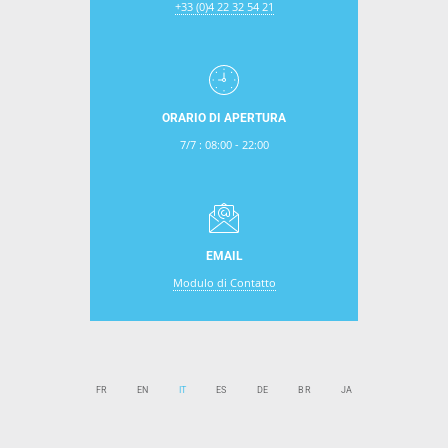
+33 (0)4 22 32 54 21
ORARIO DI APERTURA
7/7 : 08:00 - 22:00
EMAIL
Modulo di Contatto
FR
EN
IT
ES
DE
BR
JA