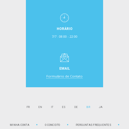
HORÁRIO
7/7 : 08:00 - 22:00
EMAIL
Formulário de Contato
FR
EN
IT
ES
DE
BR
JA
MINHA CONTA
O CONCEITO
PERGUNTAS FREQUENTES